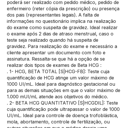
poderá ser realizado com pedido médico, pedido de
enfermeiro (reter cópia da prescrição) ou presença
dos pais (representantes legais). A falta de
informações no questionário implica na realização
do exame como suspeita de gravidez. Ideal realizar
o exame após 2 dias de atraso menstrual, caso o
teste seja realizado quando há suspeita de
gravidez. Para realização do exame e necessário a
cliente apresentar um documento com foto e
assinatura. Ressalta-se que há a opção de se
realizar dois tipos de exames de Beta HCG :
. 1- HCG, BETA TOTAL [S|HCG-FB]: Teste cuja
quantificação de HCG atinge um valor máximo de
1000 UI/mL. Ideal para diagnóstico gestacional ou
para as demais situações em que o valor máximo de
1.000 mUI/mL atende aos objetivos do médico.
. 2- BETA HCG QUANTITATIVO [S|HCGDIL]: Teste
cuja quantificação pode ultrapassar o valor de 1000
UI/mL. Ideal para controle de doença trofoblástica,
mola, abortamento, controle de fertilização, ou
outras situações em que o médico deseja uma