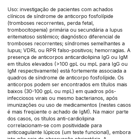
Uso: investigação de pacientes com achados
clínicos de síndrome de anticorpo fosfolípide
(tromboses recorrentes, perda fetal,
trombocitopenia) primária ou secundária a lupus
eritematoso sistêmico; diagnóstico diferencial de
tromboses recorrentes; síndromes semelhantes a
lupus; VDRL ou RPR falso-positivos; hemorragias. A
presença de anticorpos anticardiolipina IgG ou IgM
em títulos elevados (>100 gpL ou mpL para IgG ou
IgM respectivamente) está fortemente associada a
quadros de síndrome de anticorpo fosfolípide. Os
anticorpos podem ser encontrados em títulos mais
baixos (30-100 gpL ou mpL) em quadros pós-
infecciosos virais ou mesmo bacterianos, após
imunizações ou uso de medicamentos (nestes casos
é mais freqüente o achado de IgM). Na maior parte
dos casos, os títulos anti-cardiolipina
correlacionam-se com positividade para
anticoagulante lúpicos (um teste funcional), embora
isto não seja de observação obrigatória. A